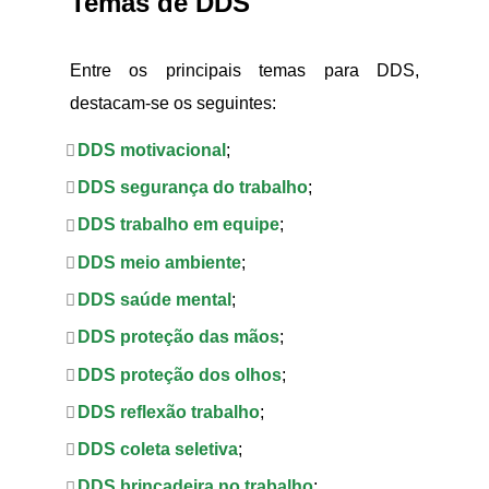
Temas de DDS
Entre os principais temas para DDS,
destacam-se os seguintes:
DDS motivacional
;
DDS segurança do trabalho
;
DDS trabalho em equipe
;
DDS meio ambiente
;
DDS saúde mental
;
DDS proteção das mãos
;
DDS proteção dos olhos
;
DDS reflexão trabalho
;
DDS coleta seletiva
;
DDS brincadeira no trabalho
;