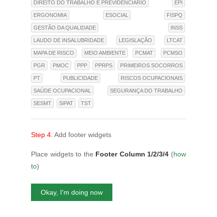
DIREITO DO TRABALHO E PREVIDENCIÁRIO
EPI
ERGONOMIA
ESOCIAL
FISPQ
GESTÃO DA QUALIDADE
INSS
LAUDO DE INSALUBRIDADE
LEGISLAÇÃO
LTCAT
MAPA DE RISCO
MEIO AMBIENTE
PCMAT
PCMSO
PGR
PMOC
PPP
PPRPS
PRIMEIROS SOCORROS
PT
PUBLICIDADE
RISCOS OCUPACIONAIS
SAÚDE OCUPACIONAL
SEGURANÇA DO TRABALHO
SESMT
SIPAT
TST
Step 4.
Add footer widgets
Place widgets to the
Footer Column 1/2/3/4
(
how
to
)
Okay, I'm doing now