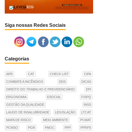
Siga nossas Redes Sociais
Categorias
APR
CAT
CHECK LIST
CIPA
COMBATE A INCÊNDIOS
DDS
DICAS
DIREITO DO TRABALHO E PREVIDENCIÁRIO
EPI
ERGONOMIA
ESOCIAL
FISPQ
GESTÃO DA QUALIDADE
INSS
LAUDO DE INSALUBRIDADE
LEGISLAÇÃO
LTCAT
MAPA DE RISCO
MEIO AMBIENTE
PCMAT
PCMSO
PGR
PMOC
PPP
PPRPS