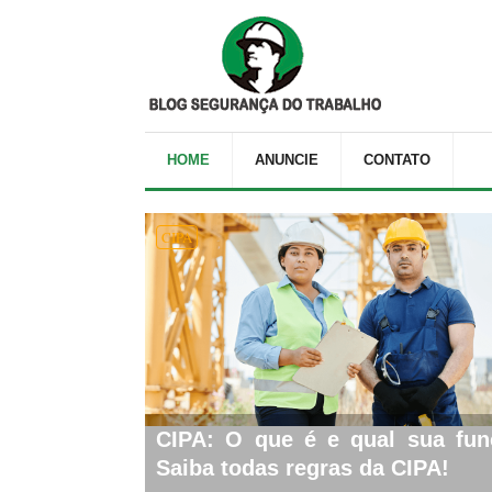
HOME
ANUNCIE
CONTATO
CIPA
CIPA: O que é e qual sua fu
Saiba todas regras da CIPA!