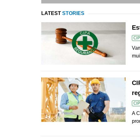
LATEST
STORIES
Es
CI
Vam
mui
CI
re
CI
A C
pro