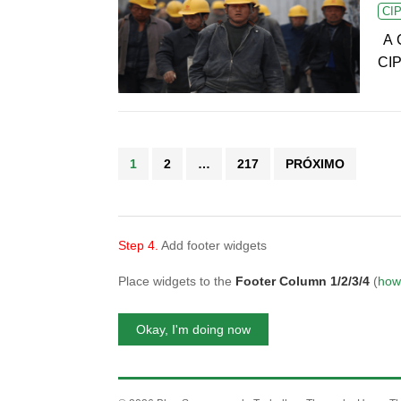
CI
A C
CIP
Paginação
1
2
…
217
PRÓXIMO
de
posts
Step 4.
Add footer widgets
Place widgets to the
Footer Column 1/2/3/4
(
how
Okay, I'm doing now