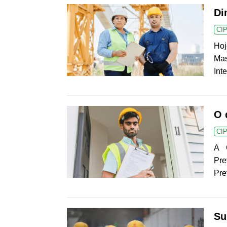
Di
CI
Hoj
Mas
Int
O 
CI
A 
Pre
Pr
Su