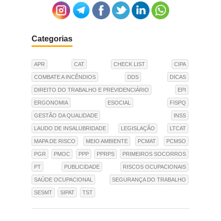
Categorias
APR
CAT
CHECK LIST
CIPA
COMBATE A INCÊNDIOS
DDS
DICAS
DIREITO DO TRABALHO E PREVIDENCIÁRIO
EPI
ERGONOMIA
ESOCIAL
FISPQ
GESTÃO DA QUALIDADE
INSS
LAUDO DE INSALUBRIDADE
LEGISLAÇÃO
LTCAT
MAPA DE RISCO
MEIO AMBIENTE
PCMAT
PCMSO
PGR
PMOC
PPP
PPRPS
PRIMEIROS SOCORROS
PT
PUBLICIDADE
RISCOS OCUPACIONAIS
SAÚDE OCUPACIONAL
SEGURANÇA DO TRABALHO
SESMT
SIPAT
TST