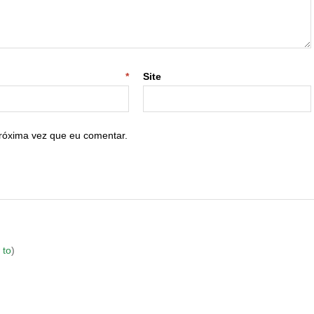
-mail
*
Site
róxima vez que eu comentar.
 to
)