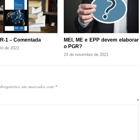
R-1 – Comentada
MEI, ME e EPP devem elaborar
o PGR?
iro de 2022
24 de novembro de 2021
brigatórios são marcados com
*
ntário
*