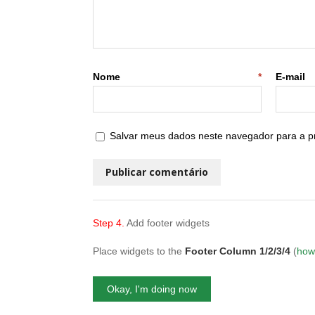
Nome
*
E
Salvar meus dados neste navegador para a p
Step 4.
Add footer widgets
Place widgets to the
Footer Column 1/2/3/4
(
how
Okay, I'm doing now