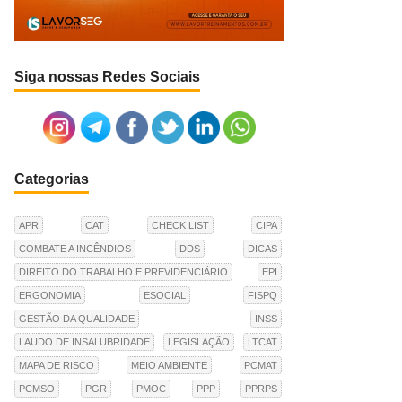
Siga nossas Redes Sociais
Categorias
APR
CAT
CHECK LIST
CIPA
COMBATE A INCÊNDIOS
DDS
DICAS
DIREITO DO TRABALHO E PREVIDENCIÁRIO
EPI
ERGONOMIA
ESOCIAL
FISPQ
GESTÃO DA QUALIDADE
INSS
LAUDO DE INSALUBRIDADE
LEGISLAÇÃO
LTCAT
MAPA DE RISCO
MEIO AMBIENTE
PCMAT
PCMSO
PGR
PMOC
PPP
PPRPS