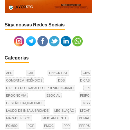
Siga nossas Redes Sociais
Categorias
APR
CAT
CHECK LIST
CIPA
COMBATE A INCÊNDIOS
DDS
DICAS
DIREITO DO TRABALHO E PREVIDENCIÁRIO
EPI
ERGONOMIA
ESOCIAL
FISPQ
GESTÃO DA QUALIDADE
INSS
LAUDO DE INSALUBRIDADE
LEGISLAÇÃO
LTCAT
MAPA DE RISCO
MEIO AMBIENTE
PCMAT
PCMSO
PGR
PMOC
PPP
PPRPS