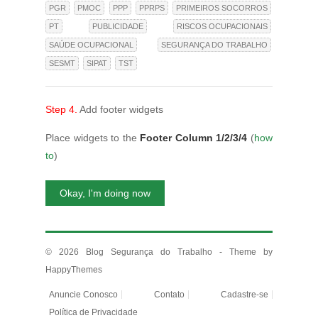
PGR
PMOC
PPP
PPRPS
PRIMEIROS SOCORROS
PT
PUBLICIDADE
RISCOS OCUPACIONAIS
SAÚDE OCUPACIONAL
SEGURANÇA DO TRABALHO
SESMT
SIPAT
TST
Step 4.
Add footer widgets
Place widgets to the
Footer Column 1/2/3/4
(
how
to
)
Okay, I'm doing now
© 2026
Blog Segurança do Trabalho
- Theme by
HappyThemes
Anuncie Conosco
Contato
Cadastre-se
Política de Privacidade