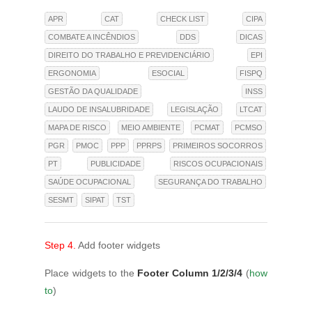
APR
CAT
CHECK LIST
CIPA
COMBATE A INCÊNDIOS
DDS
DICAS
DIREITO DO TRABALHO E PREVIDENCIÁRIO
EPI
ERGONOMIA
ESOCIAL
FISPQ
GESTÃO DA QUALIDADE
INSS
LAUDO DE INSALUBRIDADE
LEGISLAÇÃO
LTCAT
MAPA DE RISCO
MEIO AMBIENTE
PCMAT
PCMSO
PGR
PMOC
PPP
PPRPS
PRIMEIROS SOCORROS
PT
PUBLICIDADE
RISCOS OCUPACIONAIS
SAÚDE OCUPACIONAL
SEGURANÇA DO TRABALHO
SESMT
SIPAT
TST
Step 4.
Add footer widgets
Place widgets to the
Footer Column 1/2/3/4
(
how
to
)