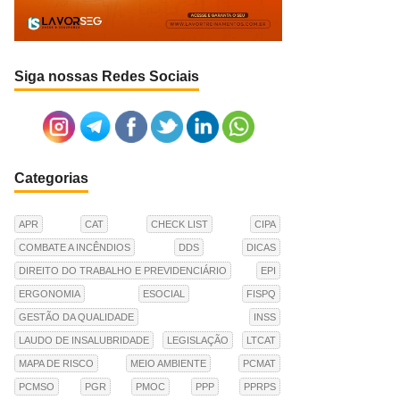
Siga nossas Redes Sociais
Categorias
APR
CAT
CHECK LIST
CIPA
COMBATE A INCÊNDIOS
DDS
DICAS
DIREITO DO TRABALHO E PREVIDENCIÁRIO
EPI
ERGONOMIA
ESOCIAL
FISPQ
GESTÃO DA QUALIDADE
INSS
LAUDO DE INSALUBRIDADE
LEGISLAÇÃO
LTCAT
MAPA DE RISCO
MEIO AMBIENTE
PCMAT
PCMSO
PGR
PMOC
PPP
PPRPS