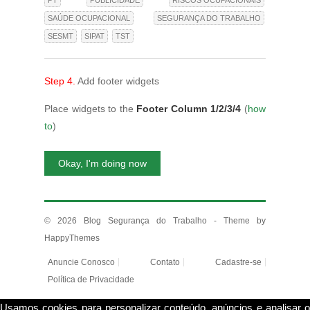
PT
PUBLICIDADE
RISCOS OCUPACIONAIS
SAÚDE OCUPACIONAL
SEGURANÇA DO TRABALHO
SESMT
SIPAT
TST
Step 4.
Add footer widgets
Place widgets to the
Footer Column 1/2/3/4
(
how
to
)
Okay, I'm doing now
© 2026
Blog Segurança do Trabalho
- Theme by
HappyThemes
Anuncie Conosco
Contato
Cadastre-se
Política de Privacidade
Usamos cookies para personalizar conteúdo, anúncios e analisar o