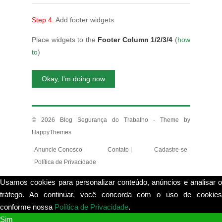
Step 4.
Add footer widgets
Place widgets to the
Footer Column 1/2/3/4
(
how
to
)
Okay, I'm doing now
© 2026
Blog Segurança do Trabalho
- Theme by
HappyThemes
Anuncie Conosco
Contato
Cadastre-se
Política de Privacidade
Usamos cookies para personalizar conteúdo, anúncios e analisar o
tráfego. Ao continuar, você concorda com o uso de cookies
conforme nossa
Política de Privacidade
.
View more
Sim