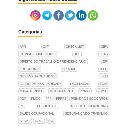
Categorias
APR
CAT
CHECK LIST
CIPA
COMBATE A INCÊNDIOS
DDS
DICAS
DIREITO DO TRABALHO E PREVIDENCIÁRIO
EPI
ERGONOMIA
ESOCIAL
FISPQ
GESTÃO DA QUALIDADE
INSS
LAUDO DE INSALUBRIDADE
LEGISLAÇÃO
LTCAT
MAPA DE RISCO
MEIO AMBIENTE
PCMAT
PCMSO
PGR
PMOC
PPP
PPRPS
PRIMEIROS SOCORROS
PT
PUBLICIDADE
RISCOS OCUPACIONAIS
SAÚDE OCUPACIONAL
SEGURANÇA DO TRABALHO
SESMT
SIPAT
TST