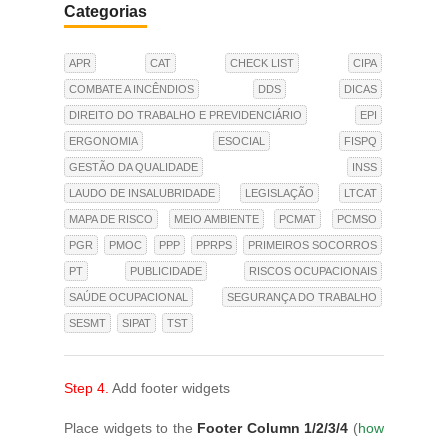
Categorias
APR
CAT
CHECK LIST
CIPA
COMBATE A INCÊNDIOS
DDS
DICAS
DIREITO DO TRABALHO E PREVIDENCIÁRIO
EPI
ERGONOMIA
ESOCIAL
FISPQ
GESTÃO DA QUALIDADE
INSS
LAUDO DE INSALUBRIDADE
LEGISLAÇÃO
LTCAT
MAPA DE RISCO
MEIO AMBIENTE
PCMAT
PCMSO
PGR
PMOC
PPP
PPRPS
PRIMEIROS SOCORROS
PT
PUBLICIDADE
RISCOS OCUPACIONAIS
SAÚDE OCUPACIONAL
SEGURANÇA DO TRABALHO
SESMT
SIPAT
TST
Step 4.
Add footer widgets
Place widgets to the
Footer Column 1/2/3/4
(
how