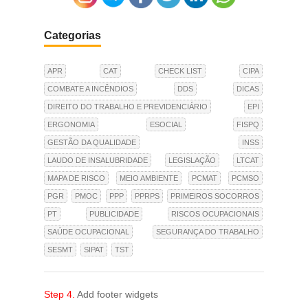
Categorias
APR
CAT
CHECK LIST
CIPA
COMBATE A INCÊNDIOS
DDS
DICAS
DIREITO DO TRABALHO E PREVIDENCIÁRIO
EPI
ERGONOMIA
ESOCIAL
FISPQ
GESTÃO DA QUALIDADE
INSS
LAUDO DE INSALUBRIDADE
LEGISLAÇÃO
LTCAT
MAPA DE RISCO
MEIO AMBIENTE
PCMAT
PCMSO
PGR
PMOC
PPP
PPRPS
PRIMEIROS SOCORROS
PT
PUBLICIDADE
RISCOS OCUPACIONAIS
SAÚDE OCUPACIONAL
SEGURANÇA DO TRABALHO
SESMT
SIPAT
TST
Step 4.
Add footer widgets