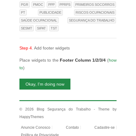
PGR
PMOC
PPP
PPRPS
PRIMEIROS SOCORROS
PT
PUBLICIDADE
RISCOS OCUPACIONAIS
SAÚDE OCUPACIONAL
SEGURANÇA DO TRABALHO
SESMT
SIPAT
TST
Step 4.
Add footer widgets
Place widgets to the
Footer Column 1/2/3/4
(
how
to
)
Okay, I'm doing now
© 2026
Blog Segurança do Trabalho
- Theme by
HappyThemes
Anuncie Conosco
Contato
Cadastre-se
Política de Privacidade