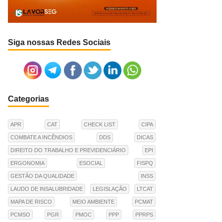
Siga nossas Redes Sociais
Categorias
APR
CAT
CHECK LIST
CIPA
COMBATE A INCÊNDIOS
DDS
DICAS
DIREITO DO TRABALHO E PREVIDENCIÁRIO
EPI
ERGONOMIA
ESOCIAL
FISPQ
GESTÃO DA QUALIDADE
INSS
LAUDO DE INSALUBRIDADE
LEGISLAÇÃO
LTCAT
MAPA DE RISCO
MEIO AMBIENTE
PCMAT
PCMSO
PGR
PMOC
PPP
PPRPS