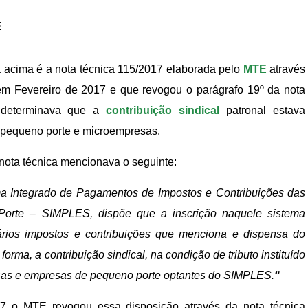
E
acima é a nota técnica 115/2017 elaborada pelo
MTE
através
 em Fevereiro de 2017 e que revogou o parágrafo 19º da nota
al determinava que a
contribuição sindical
patronal estava
pequeno porte e microempresas.
 nota técnica mencionava o seguinte:
tema Integrado de Pagamentos de Impostos e Contribuições das
orte – SIMPLES, dispõe que a inscrição naquele sistema
ários impostos e contribuições que menciona e dispensa do
rma, a contribuição sindical, na condição de tributo instituído
sas e empresas de pequeno porte optantes do SIMPLES.
“
7 o MTE revogou essa disposição através da nota técnica