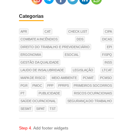
Categorias
APR
CAT
CHECK LIST
CIPA
COMBATE A INCÊNDIOS
DDS
DICAS
DIREITO DO TRABALHO E PREVIDENCIÁRIO
EPI
ERGONOMIA
ESOCIAL
FISPQ
GESTÃO DA QUALIDADE
INSS
LAUDO DE INSALUBRIDADE
LEGISLAÇÃO
LTCAT
MAPA DE RISCO
MEIO AMBIENTE
PCMAT
PCMSO
PGR
PMOC
PPP
PPRPS
PRIMEIROS SOCORROS
PT
PUBLICIDADE
RISCOS OCUPACIONAIS
SAÚDE OCUPACIONAL
SEGURANÇA DO TRABALHO
SESMT
SIPAT
TST
Step 4.
Add footer widgets