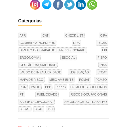
Categorias
APR
CAT
CHECK LIST
CIPA
COMBATE A INCÊNDIOS
DDS
DICAS
DIREITO DO TRABALHO E PREVIDENCIÁRIO
EPI
ERGONOMIA
ESOCIAL
FISPQ
GESTÃO DA QUALIDADE
INSS
LAUDO DE INSALUBRIDADE
LEGISLAÇÃO
LTCAT
MAPA DE RISCO
MEIO AMBIENTE
PCMAT
PCMSO
PGR
PMOC
PPP
PPRPS
PRIMEIROS SOCORROS
PT
PUBLICIDADE
RISCOS OCUPACIONAIS
SAÚDE OCUPACIONAL
SEGURANÇA DO TRABALHO
SESMT
SIPAT
TST