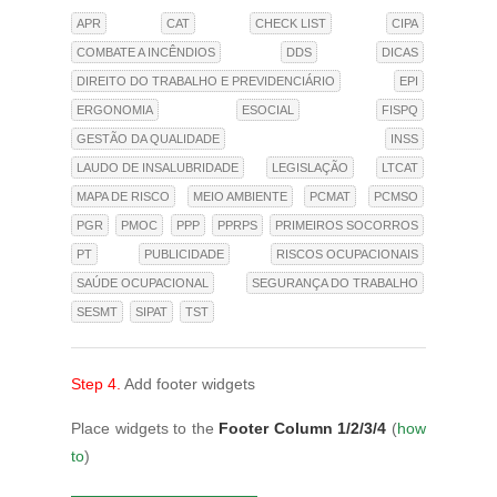
APR
CAT
CHECK LIST
CIPA
COMBATE A INCÊNDIOS
DDS
DICAS
DIREITO DO TRABALHO E PREVIDENCIÁRIO
EPI
ERGONOMIA
ESOCIAL
FISPQ
GESTÃO DA QUALIDADE
INSS
LAUDO DE INSALUBRIDADE
LEGISLAÇÃO
LTCAT
MAPA DE RISCO
MEIO AMBIENTE
PCMAT
PCMSO
PGR
PMOC
PPP
PPRPS
PRIMEIROS SOCORROS
PT
PUBLICIDADE
RISCOS OCUPACIONAIS
SAÚDE OCUPACIONAL
SEGURANÇA DO TRABALHO
SESMT
SIPAT
TST
Step 4.
Add footer widgets
Place widgets to the
Footer Column 1/2/3/4
(
how
to
)