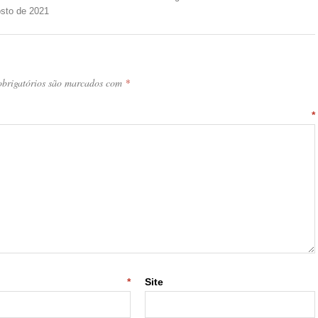
osto de 2021
brigatórios são marcados com
*
ntário
*
-mail
*
Site