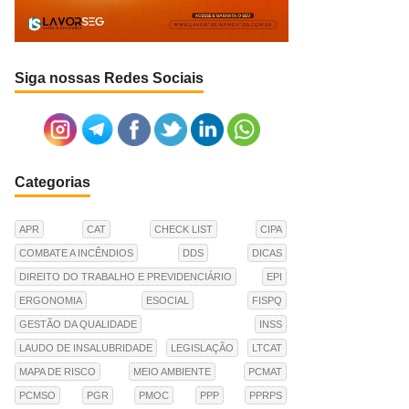
Siga nossas Redes Sociais
Categorias
APR
CAT
CHECK LIST
CIPA
COMBATE A INCÊNDIOS
DDS
DICAS
DIREITO DO TRABALHO E PREVIDENCIÁRIO
EPI
ERGONOMIA
ESOCIAL
FISPQ
GESTÃO DA QUALIDADE
INSS
LAUDO DE INSALUBRIDADE
LEGISLAÇÃO
LTCAT
MAPA DE RISCO
MEIO AMBIENTE
PCMAT
PCMSO
PGR
PMOC
PPP
PPRPS