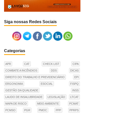
Siga nossas Redes Sociais
Categorias
APR
CAT
CHECK LIST
CIPA
COMBATE A INCÊNDIOS
DDS
DICAS
DIREITO DO TRABALHO E PREVIDENCIÁRIO
EPI
ERGONOMIA
ESOCIAL
FISPQ
GESTÃO DA QUALIDADE
INSS
LAUDO DE INSALUBRIDADE
LEGISLAÇÃO
LTCAT
MAPA DE RISCO
MEIO AMBIENTE
PCMAT
PCMSO
PGR
PMOC
PPP
PPRPS