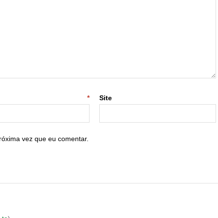
-mail
*
Site
róxima vez que eu comentar.