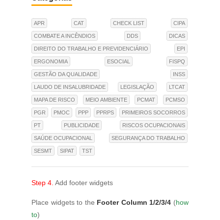
APR
CAT
CHECK LIST
CIPA
COMBATE A INCÊNDIOS
DDS
DICAS
DIREITO DO TRABALHO E PREVIDENCIÁRIO
EPI
ERGONOMIA
ESOCIAL
FISPQ
GESTÃO DA QUALIDADE
INSS
LAUDO DE INSALUBRIDADE
LEGISLAÇÃO
LTCAT
MAPA DE RISCO
MEIO AMBIENTE
PCMAT
PCMSO
PGR
PMOC
PPP
PPRPS
PRIMEIROS SOCORROS
PT
PUBLICIDADE
RISCOS OCUPACIONAIS
SAÚDE OCUPACIONAL
SEGURANÇA DO TRABALHO
SESMT
SIPAT
TST
Step 4.
Add footer widgets
Place widgets to the
Footer Column 1/2/3/4
(
how
to
)