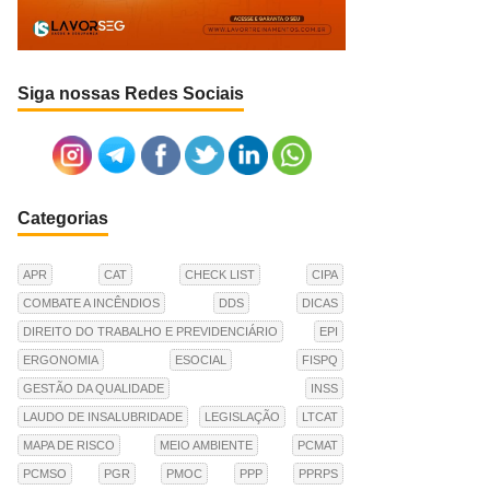
Siga nossas Redes Sociais
Categorias
APR
CAT
CHECK LIST
CIPA
COMBATE A INCÊNDIOS
DDS
DICAS
DIREITO DO TRABALHO E PREVIDENCIÁRIO
EPI
ERGONOMIA
ESOCIAL
FISPQ
GESTÃO DA QUALIDADE
INSS
LAUDO DE INSALUBRIDADE
LEGISLAÇÃO
LTCAT
MAPA DE RISCO
MEIO AMBIENTE
PCMAT
PCMSO
PGR
PMOC
PPP
PPRPS