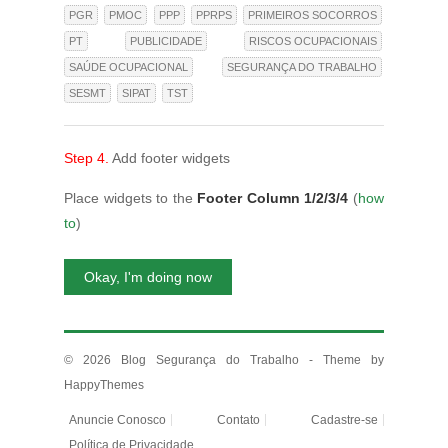
PGR
PMOC
PPP
PPRPS
PRIMEIROS SOCORROS
PT
PUBLICIDADE
RISCOS OCUPACIONAIS
SAÚDE OCUPACIONAL
SEGURANÇA DO TRABALHO
SESMT
SIPAT
TST
Step 4.
Add footer widgets
Place widgets to the
Footer Column 1/2/3/4
(
how
to
)
Okay, I'm doing now
© 2026
Blog Segurança do Trabalho
- Theme by
HappyThemes
Anuncie Conosco
Contato
Cadastre-se
Política de Privacidade