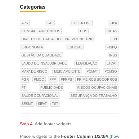
Categorias
APR
CAT
CHECK LIST
CIPA
COMBATE A INCÊNDIOS
DDS
DICAS
DIREITO DO TRABALHO E PREVIDENCIÁRIO
EPI
ERGONOMIA
ESOCIAL
FISPQ
GESTÃO DA QUALIDADE
INSS
LAUDO DE INSALUBRIDADE
LEGISLAÇÃO
LTCAT
MAPA DE RISCO
MEIO AMBIENTE
PCMAT
PCMSO
PGR
PMOC
PPP
PPRPS
PRIMEIROS SOCORROS
PT
PUBLICIDADE
RISCOS OCUPACIONAIS
SAÚDE OCUPACIONAL
SEGURANÇA DO TRABALHO
SESMT
SIPAT
TST
Step 4.
Add footer widgets
Place widgets to the
Footer Column 1/2/3/4
(
how