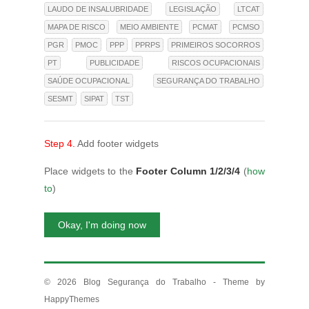
LAUDO DE INSALUBRIDADE
LEGISLAÇÃO
LTCAT
MAPA DE RISCO
MEIO AMBIENTE
PCMAT
PCMSO
PGR
PMOC
PPP
PPRPS
PRIMEIROS SOCORROS
PT
PUBLICIDADE
RISCOS OCUPACIONAIS
SAÚDE OCUPACIONAL
SEGURANÇA DO TRABALHO
SESMT
SIPAT
TST
Step 4.
Add footer widgets
Place widgets to the
Footer Column 1/2/3/4
(
how
to
)
Okay, I'm doing now
© 2026
Blog Segurança do Trabalho
- Theme by
HappyThemes