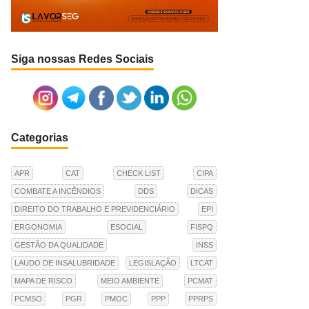
Siga nossas Redes Sociais
Categorias
APR
CAT
CHECK LIST
CIPA
COMBATE A INCÊNDIOS
DDS
DICAS
DIREITO DO TRABALHO E PREVIDENCIÁRIO
EPI
ERGONOMIA
ESOCIAL
FISPQ
GESTÃO DA QUALIDADE
INSS
LAUDO DE INSALUBRIDADE
LEGISLAÇÃO
LTCAT
MAPA DE RISCO
MEIO AMBIENTE
PCMAT
PCMSO
PGR
PMOC
PPP
PPRPS