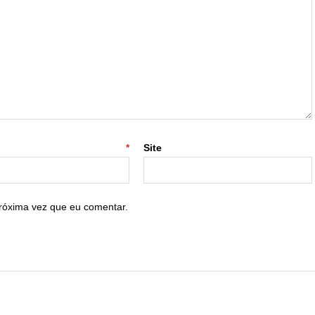
-mail
*
Site
róxima vez que eu comentar.