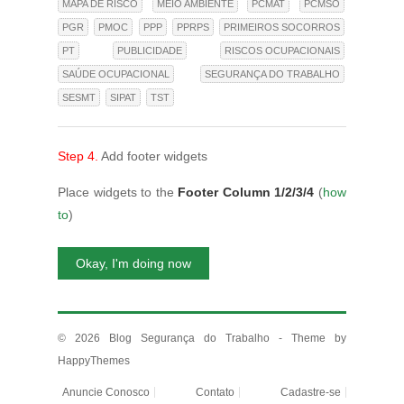
MAPA DE RISCO
MEIO AMBIENTE
PCMAT
PCMSO
PGR
PMOC
PPP
PPRPS
PRIMEIROS SOCORROS
PT
PUBLICIDADE
RISCOS OCUPACIONAIS
SAÚDE OCUPACIONAL
SEGURANÇA DO TRABALHO
SESMT
SIPAT
TST
Step 4.
Add footer widgets
Place widgets to the
Footer Column 1/2/3/4
(
how
to
)
Okay, I'm doing now
© 2026
Blog Segurança do Trabalho
- Theme by
HappyThemes
Anuncie Conosco
Contato
Cadastre-se