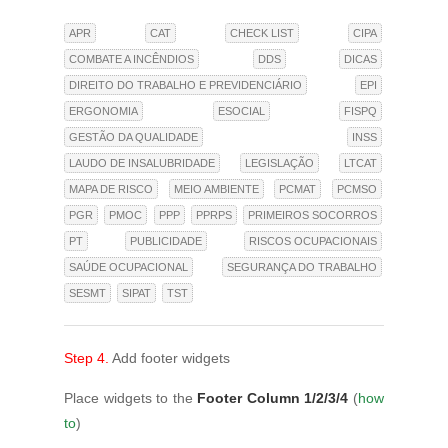
APR
CAT
CHECK LIST
CIPA
COMBATE A INCÊNDIOS
DDS
DICAS
DIREITO DO TRABALHO E PREVIDENCIÁRIO
EPI
ERGONOMIA
ESOCIAL
FISPQ
GESTÃO DA QUALIDADE
INSS
LAUDO DE INSALUBRIDADE
LEGISLAÇÃO
LTCAT
MAPA DE RISCO
MEIO AMBIENTE
PCMAT
PCMSO
PGR
PMOC
PPP
PPRPS
PRIMEIROS SOCORROS
PT
PUBLICIDADE
RISCOS OCUPACIONAIS
SAÚDE OCUPACIONAL
SEGURANÇA DO TRABALHO
SESMT
SIPAT
TST
Step 4.
Add footer widgets
Place widgets to the
Footer Column 1/2/3/4
(
how
to
)