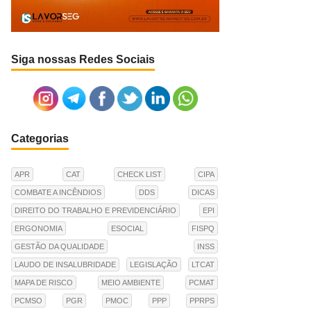
Siga nossas Redes Sociais
Categorias
APR
CAT
CHECK LIST
CIPA
COMBATE A INCÊNDIOS
DDS
DICAS
DIREITO DO TRABALHO E PREVIDENCIÁRIO
EPI
ERGONOMIA
ESOCIAL
FISPQ
GESTÃO DA QUALIDADE
INSS
LAUDO DE INSALUBRIDADE
LEGISLAÇÃO
LTCAT
MAPA DE RISCO
MEIO AMBIENTE
PCMAT
PCMSO
PGR
PMOC
PPP
PPRPS