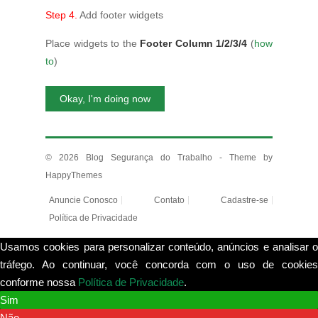
Step 4.
Add footer widgets
Place widgets to the
Footer Column 1/2/3/4
(
how
to
)
Okay, I'm doing now
© 2026
Blog Segurança do Trabalho
- Theme by
HappyThemes
Anuncie Conosco
Contato
Cadastre-se
Política de Privacidade
Usamos cookies para personalizar conteúdo, anúncios e analisar o
tráfego. Ao continuar, você concorda com o uso de cookies
conforme nossa
Política de Privacidade
.
View more
Sim
Não