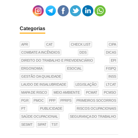
Categorias
APR
CAT
CHECK LIST
CIPA
COMBATE A INCÊNDIOS
DDS
DICAS
DIREITO DO TRABALHO E PREVIDENCIÁRIO
EPI
ERGONOMIA
ESOCIAL
FISPQ
GESTÃO DA QUALIDADE
INSS
LAUDO DE INSALUBRIDADE
LEGISLAÇÃO
LTCAT
MAPA DE RISCO
MEIO AMBIENTE
PCMAT
PCMSO
PGR
PMOC
PPP
PPRPS
PRIMEIROS SOCORROS
PT
PUBLICIDADE
RISCOS OCUPACIONAIS
SAÚDE OCUPACIONAL
SEGURANÇA DO TRABALHO
SESMT
SIPAT
TST