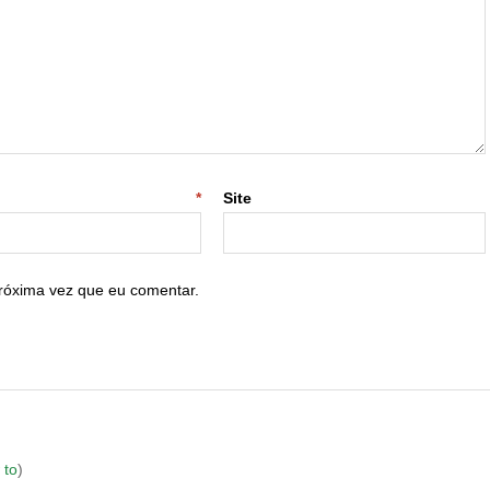
-mail
*
Site
róxima vez que eu comentar.
 to
)