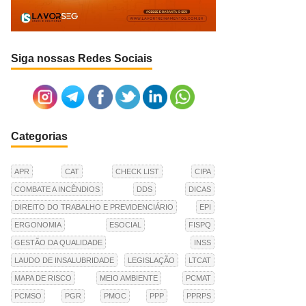
Siga nossas Redes Sociais
Categorias
APR
CAT
CHECK LIST
CIPA
COMBATE A INCÊNDIOS
DDS
DICAS
DIREITO DO TRABALHO E PREVIDENCIÁRIO
EPI
ERGONOMIA
ESOCIAL
FISPQ
GESTÃO DA QUALIDADE
INSS
LAUDO DE INSALUBRIDADE
LEGISLAÇÃO
LTCAT
MAPA DE RISCO
MEIO AMBIENTE
PCMAT
PCMSO
PGR
PMOC
PPP
PPRPS