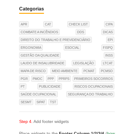
Categorias
APR
CAT
CHECK LIST
CIPA
COMBATE A INCÊNDIOS
DDS
DICAS
DIREITO DO TRABALHO E PREVIDENCIÁRIO
EPI
ERGONOMIA
ESOCIAL
FISPQ
GESTÃO DA QUALIDADE
INSS
LAUDO DE INSALUBRIDADE
LEGISLAÇÃO
LTCAT
MAPA DE RISCO
MEIO AMBIENTE
PCMAT
PCMSO
PGR
PMOC
PPP
PPRPS
PRIMEIROS SOCORROS
PT
PUBLICIDADE
RISCOS OCUPACIONAIS
SAÚDE OCUPACIONAL
SEGURANÇA DO TRABALHO
SESMT
SIPAT
TST
Step 4.
Add footer widgets
Place widgets to the
Footer Column 1/2/3/4
(
how