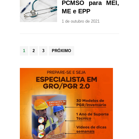
PCMSO para MEI,
ME e EPP
1 de outubro de 2021
Paginação
1
2
3
PRÓXIMO
de
posts