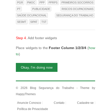
PGR
PMOC
PPP
PPRPS
PRIMEIROS SOCORROS
PT
PUBLICIDADE
RISCOS OCUPACIONAIS
SAÚDE OCUPACIONAL
SEGURANÇA DO TRABALHO
SESMT
SIPAT
TST
Step 4.
Add footer widgets
Place widgets to the
Footer Column 1/2/3/4
(
how
to
)
Okay, I'm doing now
© 2026
Blog Segurança do Trabalho
- Theme by
HappyThemes
Anuncie Conosco
Contato
Cadastre-se
Política de Privacidade