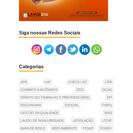
Siga nossas Redes Sociais
Categorias
APR
CAT
CHECK LIST
CIPA
COMBATE A INCÊNDIOS
DDS
DICAS
DIREITO DO TRABALHO E PREVIDENCIÁRIO
EPI
ERGONOMIA
ESOCIAL
FISPQ
GESTÃO DA QUALIDADE
INSS
LAUDO DE INSALUBRIDADE
LEGISLAÇÃO
LTCAT
MAPA DE RISCO
MEIO AMBIENTE
PCMAT
PCMSO