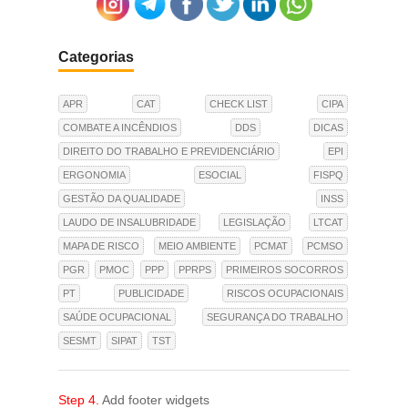
Categorias
APR
CAT
CHECK LIST
CIPA
COMBATE A INCÊNDIOS
DDS
DICAS
DIREITO DO TRABALHO E PREVIDENCIÁRIO
EPI
ERGONOMIA
ESOCIAL
FISPQ
GESTÃO DA QUALIDADE
INSS
LAUDO DE INSALUBRIDADE
LEGISLAÇÃO
LTCAT
MAPA DE RISCO
MEIO AMBIENTE
PCMAT
PCMSO
PGR
PMOC
PPP
PPRPS
PRIMEIROS SOCORROS
PT
PUBLICIDADE
RISCOS OCUPACIONAIS
SAÚDE OCUPACIONAL
SEGURANÇA DO TRABALHO
SESMT
SIPAT
TST
Step 4.
Add footer widgets