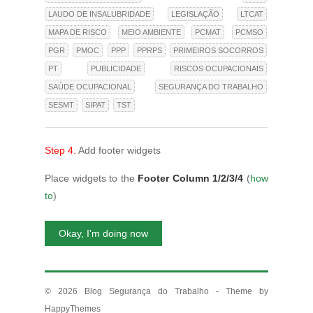
LAUDO DE INSALUBRIDADE
LEGISLAÇÃO
LTCAT
MAPA DE RISCO
MEIO AMBIENTE
PCMAT
PCMSO
PGR
PMOC
PPP
PPRPS
PRIMEIROS SOCORROS
PT
PUBLICIDADE
RISCOS OCUPACIONAIS
SAÚDE OCUPACIONAL
SEGURANÇA DO TRABALHO
SESMT
SIPAT
TST
Step 4.
Add footer widgets
Place widgets to the
Footer Column 1/2/3/4
(
how
to
)
Okay, I'm doing now
© 2026
Blog Segurança do Trabalho
- Theme by
HappyThemes