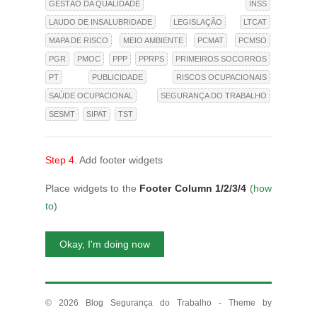
GESTÃO DA QUALIDADE
INSS
LAUDO DE INSALUBRIDADE
LEGISLAÇÃO
LTCAT
MAPA DE RISCO
MEIO AMBIENTE
PCMAT
PCMSO
PGR
PMOC
PPP
PPRPS
PRIMEIROS SOCORROS
PT
PUBLICIDADE
RISCOS OCUPACIONAIS
SAÚDE OCUPACIONAL
SEGURANÇA DO TRABALHO
SESMT
SIPAT
TST
Step 4.
Add footer widgets
Place widgets to the
Footer Column 1/2/3/4
(
how
to
)
Okay, I'm doing now
© 2026
Blog Segurança do Trabalho
- Theme by