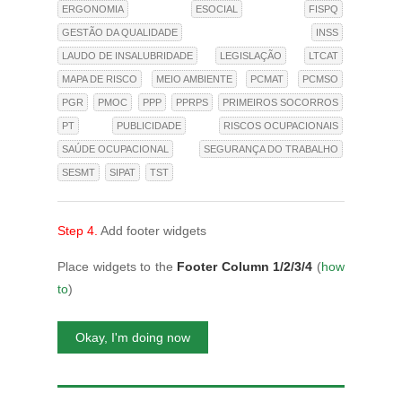
ERGONOMIA
ESOCIAL
FISPQ
GESTÃO DA QUALIDADE
INSS
LAUDO DE INSALUBRIDADE
LEGISLAÇÃO
LTCAT
MAPA DE RISCO
MEIO AMBIENTE
PCMAT
PCMSO
PGR
PMOC
PPP
PPRPS
PRIMEIROS SOCORROS
PT
PUBLICIDADE
RISCOS OCUPACIONAIS
SAÚDE OCUPACIONAL
SEGURANÇA DO TRABALHO
SESMT
SIPAT
TST
Step 4.
Add footer widgets
Place widgets to the
Footer Column 1/2/3/4
(
how
to
)
Okay, I'm doing now