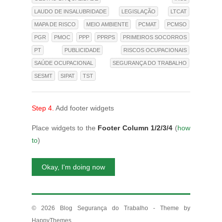
LAUDO DE INSALUBRIDADE
LEGISLAÇÃO
LTCAT
MAPA DE RISCO
MEIO AMBIENTE
PCMAT
PCMSO
PGR
PMOC
PPP
PPRPS
PRIMEIROS SOCORROS
PT
PUBLICIDADE
RISCOS OCUPACIONAIS
SAÚDE OCUPACIONAL
SEGURANÇA DO TRABALHO
SESMT
SIPAT
TST
Step 4.
Add footer widgets
Place widgets to the
Footer Column 1/2/3/4
(
how
to
)
Okay, I'm doing now
© 2026
Blog Segurança do Trabalho
- Theme by
HappyThemes