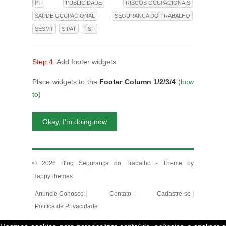
PT
PUBLICIDADE
RISCOS OCUPACIONAIS
SAÚDE OCUPACIONAL
SEGURANÇA DO TRABALHO
SESMT
SIPAT
TST
Step 4.
Add footer widgets
Place widgets to the
Footer Column 1/2/3/4
(
how
to
)
Okay, I'm doing now
© 2026
Blog Segurança do Trabalho
- Theme by
HappyThemes
Anuncie Conosco
Contato
Cadastre-se
Política de Privacidade