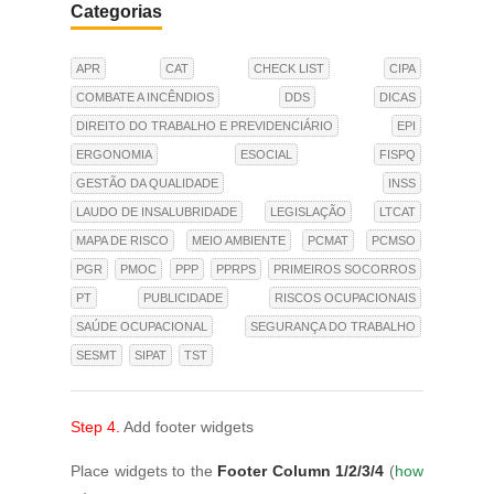
Categorias
APR
CAT
CHECK LIST
CIPA
COMBATE A INCÊNDIOS
DDS
DICAS
DIREITO DO TRABALHO E PREVIDENCIÁRIO
EPI
ERGONOMIA
ESOCIAL
FISPQ
GESTÃO DA QUALIDADE
INSS
LAUDO DE INSALUBRIDADE
LEGISLAÇÃO
LTCAT
MAPA DE RISCO
MEIO AMBIENTE
PCMAT
PCMSO
PGR
PMOC
PPP
PPRPS
PRIMEIROS SOCORROS
PT
PUBLICIDADE
RISCOS OCUPACIONAIS
SAÚDE OCUPACIONAL
SEGURANÇA DO TRABALHO
SESMT
SIPAT
TST
Step 4.
Add footer widgets
Place widgets to the
Footer Column 1/2/3/4
(
how