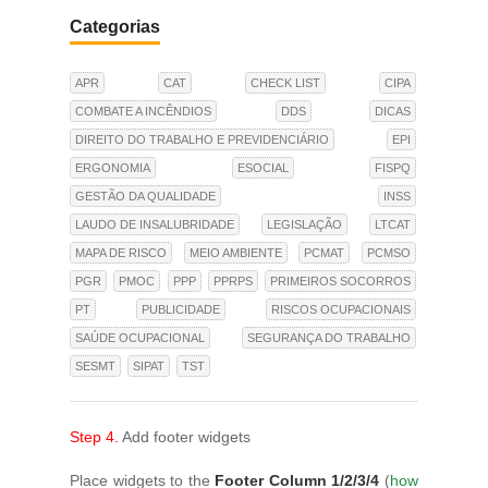
Categorias
APR
CAT
CHECK LIST
CIPA
COMBATE A INCÊNDIOS
DDS
DICAS
DIREITO DO TRABALHO E PREVIDENCIÁRIO
EPI
ERGONOMIA
ESOCIAL
FISPQ
GESTÃO DA QUALIDADE
INSS
LAUDO DE INSALUBRIDADE
LEGISLAÇÃO
LTCAT
MAPA DE RISCO
MEIO AMBIENTE
PCMAT
PCMSO
PGR
PMOC
PPP
PPRPS
PRIMEIROS SOCORROS
PT
PUBLICIDADE
RISCOS OCUPACIONAIS
SAÚDE OCUPACIONAL
SEGURANÇA DO TRABALHO
SESMT
SIPAT
TST
Step 4.
Add footer widgets
Place widgets to the
Footer Column 1/2/3/4
(
how