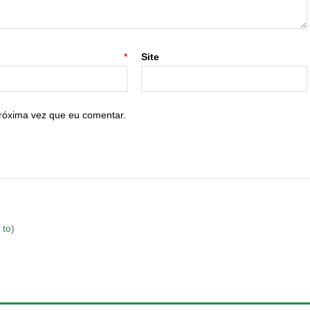
-mail
*
Site
róxima vez que eu comentar.
 to
)