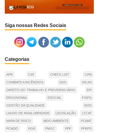
Siga nossas Redes Sociais
Categorias
APR
CAT
CHECK LIST
CIPA
COMBATE A INCÊNDIOS
DDS
DICAS
DIREITO DO TRABALHO E PREVIDENCIÁRIO
EPI
ERGONOMIA
ESOCIAL
FISPQ
GESTÃO DA QUALIDADE
INSS
LAUDO DE INSALUBRIDADE
LEGISLAÇÃO
LTCAT
MAPA DE RISCO
MEIO AMBIENTE
PCMAT
PCMSO
PGR
PMOC
PPP
PPRPS