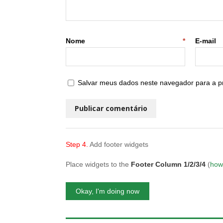
Nome
*
E
Salvar meus dados neste navegador para a p
Step 4.
Add footer widgets
Place widgets to the
Footer Column 1/2/3/4
(
how
Okay, I'm doing now