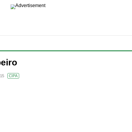
eiro
015
CIPA