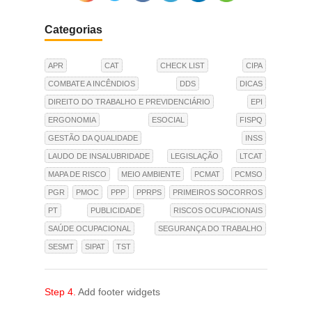
Categorias
APR
CAT
CHECK LIST
CIPA
COMBATE A INCÊNDIOS
DDS
DICAS
DIREITO DO TRABALHO E PREVIDENCIÁRIO
EPI
ERGONOMIA
ESOCIAL
FISPQ
GESTÃO DA QUALIDADE
INSS
LAUDO DE INSALUBRIDADE
LEGISLAÇÃO
LTCAT
MAPA DE RISCO
MEIO AMBIENTE
PCMAT
PCMSO
PGR
PMOC
PPP
PPRPS
PRIMEIROS SOCORROS
PT
PUBLICIDADE
RISCOS OCUPACIONAIS
SAÚDE OCUPACIONAL
SEGURANÇA DO TRABALHO
SESMT
SIPAT
TST
Step 4.
Add footer widgets