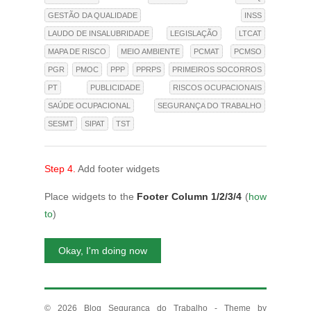
GESTÃO DA QUALIDADE
INSS
LAUDO DE INSALUBRIDADE
LEGISLAÇÃO
LTCAT
MAPA DE RISCO
MEIO AMBIENTE
PCMAT
PCMSO
PGR
PMOC
PPP
PPRPS
PRIMEIROS SOCORROS
PT
PUBLICIDADE
RISCOS OCUPACIONAIS
SAÚDE OCUPACIONAL
SEGURANÇA DO TRABALHO
SESMT
SIPAT
TST
Step 4.
Add footer widgets
Place widgets to the
Footer Column 1/2/3/4
(
how
to
)
Okay, I'm doing now
© 2026
Blog Segurança do Trabalho
- Theme by