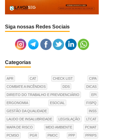
Siga nossas Redes Sociais
Categorias
APR
CAT
CHECK LIST
CIPA
COMBATE A INCÊNDIOS
DDS
DICAS
DIREITO DO TRABALHO E PREVIDENCIÁRIO
EPI
ERGONOMIA
ESOCIAL
FISPQ
GESTÃO DA QUALIDADE
INSS
LAUDO DE INSALUBRIDADE
LEGISLAÇÃO
LTCAT
MAPA DE RISCO
MEIO AMBIENTE
PCMAT
PCMSO
PGR
PMOC
PPP
PPRPS