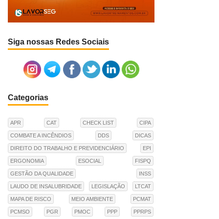
Siga nossas Redes Sociais
Categorias
APR
CAT
CHECK LIST
CIPA
COMBATE A INCÊNDIOS
DDS
DICAS
DIREITO DO TRABALHO E PREVIDENCIÁRIO
EPI
ERGONOMIA
ESOCIAL
FISPQ
GESTÃO DA QUALIDADE
INSS
LAUDO DE INSALUBRIDADE
LEGISLAÇÃO
LTCAT
MAPA DE RISCO
MEIO AMBIENTE
PCMAT
PCMSO
PGR
PMOC
PPP
PPRPS