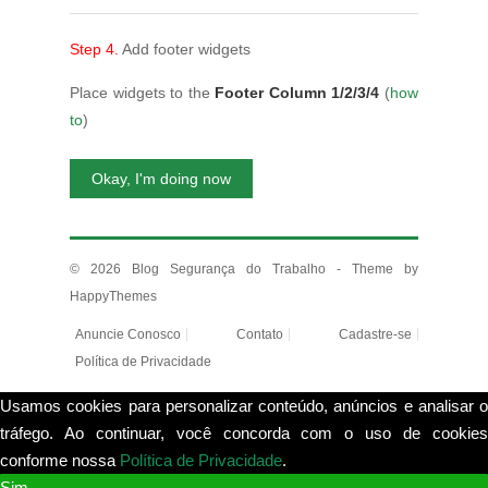
Step 4.
Add footer widgets
Place widgets to the
Footer Column 1/2/3/4
(
how
to
)
Okay, I'm doing now
© 2026
Blog Segurança do Trabalho
- Theme by
HappyThemes
Anuncie Conosco
Contato
Cadastre-se
Política de Privacidade
Usamos cookies para personalizar conteúdo, anúncios e analisar o
tráfego. Ao continuar, você concorda com o uso de cookies
conforme nossa
Política de Privacidade
.
View more
Sim