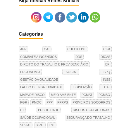
Siga nossas Redes Sociais
Categorias
APR
CAT
CHECK LIST
CIPA
COMBATE A INCÊNDIOS
DDS
DICAS
DIREITO DO TRABALHO E PREVIDENCIÁRIO
EPI
ERGONOMIA
ESOCIAL
FISPQ
GESTÃO DA QUALIDADE
INSS
LAUDO DE INSALUBRIDADE
LEGISLAÇÃO
LTCAT
MAPA DE RISCO
MEIO AMBIENTE
PCMAT
PCMSO
PGR
PMOC
PPP
PPRPS
PRIMEIROS SOCORROS
PT
PUBLICIDADE
RISCOS OCUPACIONAIS
SAÚDE OCUPACIONAL
SEGURANÇA DO TRABALHO
SESMT
SIPAT
TST