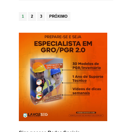
Paginação
1
2
3
PRÓXIMO
de
posts