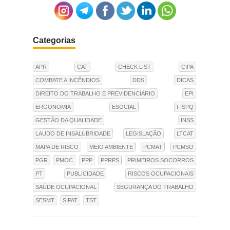
Categorias
APR
CAT
CHECK LIST
CIPA
COMBATE A INCÊNDIOS
DDS
DICAS
DIREITO DO TRABALHO E PREVIDENCIÁRIO
EPI
ERGONOMIA
ESOCIAL
FISPQ
GESTÃO DA QUALIDADE
INSS
LAUDO DE INSALUBRIDADE
LEGISLAÇÃO
LTCAT
MAPA DE RISCO
MEIO AMBIENTE
PCMAT
PCMSO
PGR
PMOC
PPP
PPRPS
PRIMEIROS SOCORROS
PT
PUBLICIDADE
RISCOS OCUPACIONAIS
SAÚDE OCUPACIONAL
SEGURANÇA DO TRABALHO
SESMT
SIPAT
TST