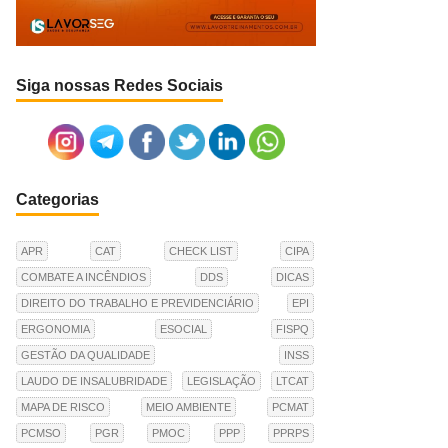
Siga nossas Redes Sociais
Categorias
APR
CAT
CHECK LIST
CIPA
COMBATE A INCÊNDIOS
DDS
DICAS
DIREITO DO TRABALHO E PREVIDENCIÁRIO
EPI
ERGONOMIA
ESOCIAL
FISPQ
GESTÃO DA QUALIDADE
INSS
LAUDO DE INSALUBRIDADE
LEGISLAÇÃO
LTCAT
MAPA DE RISCO
MEIO AMBIENTE
PCMAT
PCMSO
PGR
PMOC
PPP
PPRPS