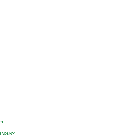
a?
o INSS?