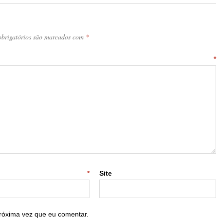
brigatórios são marcados com
*
ntário
*
-mail
*
Site
róxima vez que eu comentar.