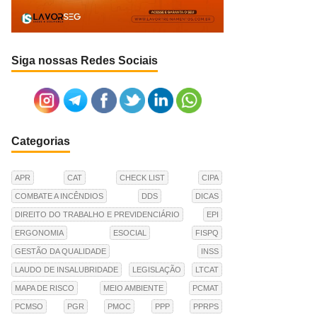
Siga nossas Redes Sociais
Categorias
APR
CAT
CHECK LIST
CIPA
COMBATE A INCÊNDIOS
DDS
DICAS
DIREITO DO TRABALHO E PREVIDENCIÁRIO
EPI
ERGONOMIA
ESOCIAL
FISPQ
GESTÃO DA QUALIDADE
INSS
LAUDO DE INSALUBRIDADE
LEGISLAÇÃO
LTCAT
MAPA DE RISCO
MEIO AMBIENTE
PCMAT
PCMSO
PGR
PMOC
PPP
PPRPS