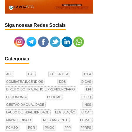
Siga nossas Redes Sociais
Categorias
APR
CAT
CHECK LIST
CIPA
COMBATE A INCÊNDIOS
DDS
DICAS
DIREITO DO TRABALHO E PREVIDENCIÁRIO
EPI
ERGONOMIA
ESOCIAL
FISPQ
GESTÃO DA QUALIDADE
INSS
LAUDO DE INSALUBRIDADE
LEGISLAÇÃO
LTCAT
MAPA DE RISCO
MEIO AMBIENTE
PCMAT
PCMSO
PGR
PMOC
PPP
PPRPS